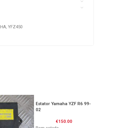
AHA
,
YFZ450
Estator Yamaha YZF R6 99-
Farolim Yamaha 
02
01/ FZS1000 01
€
150.00
€
50.0