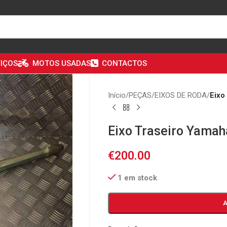
IÇOS
MOTOS USADAS
CONTACTOS
Início
/
PEÇAS
/
EIXOS DE RODA
/
Eixo
Eixo Traseiro Yamah
€
200.00
1 em stock