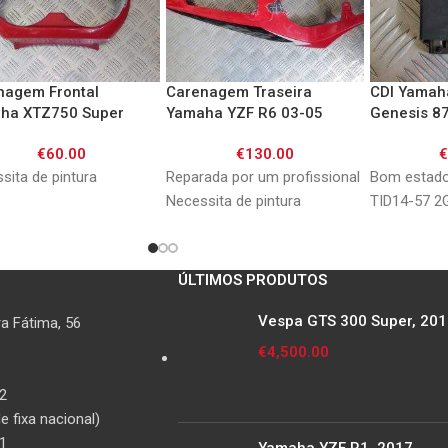
nagem Frontal
Carenagem Traseira
CDI Yamah
ha XTZ750 Super
Yamaha YZF R6 03-05
Genesis 8
re 92-97
€
60.00
€
130.00
sita de pintura
Reparada por um profissional
Bom estado
Necessita de pintura
TID14-57 2
ÚLTIMOS PRODUTOS
Vespa GTS 300 Super, 20
a Fátima, 56
€
4,500.00
2
 fixa nacional)
1