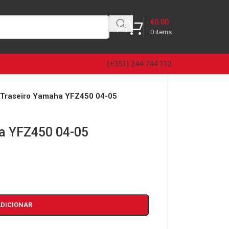
€
0.00
0
items
(+351) 244 744 112
 Traseiro Yamaha YFZ450 04-05
a YFZ450 04-05
ADICIONAR