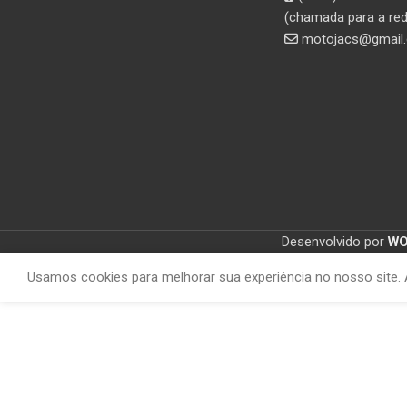
(chamada para a red
motojacs@gmail
Desenvolvido por
W
Usamos cookies para melhorar sua experiência no nosso site. 