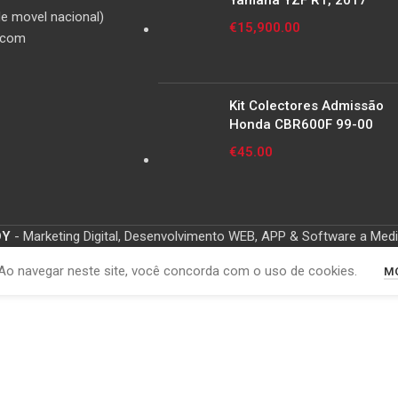
Yamaha YZF R1, 2017
e movel nacional)
€
15,900.00
.com
Kit Colectores Admissão
Honda CBR600F 99-00
€
45.00
OY
- Marketing Digital, Desenvolvimento WEB, APP & Software a Med
Ao navegar neste site, você concorda com o uso de cookies.
MO