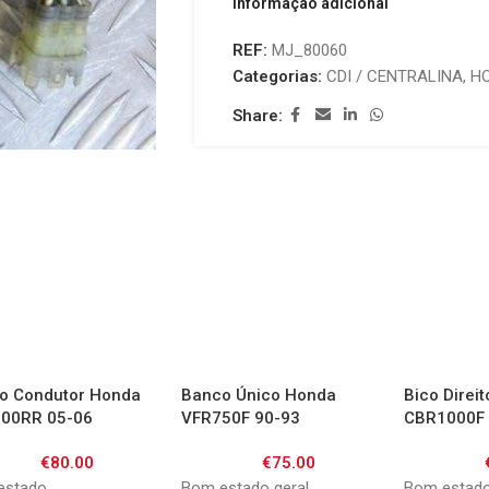
Informação adicional
REF:
MJ_80060
Categorias:
CDI / CENTRALINA
,
H
Share:
o Condutor Honda
Banco Único Honda
Bico Direi
00RR 05-06
VFR750F 90-93
CBR1000F 
€
80.00
€
75.00
estado
Bom estado geral
Bom estad