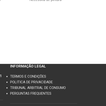
idêntico ao de or
Compatível para: 
Transalp 87-97 X
89
INFORMAÇÃO LEGAL
11
TERMOS E CONDIÇÕES
POLITICA DE PRIVACIDADE
TRIBUNAL ARBITRAL DE CONSUMO
PERGUNTAS FREQUENTES