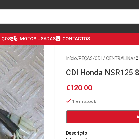
IÇOS
MOTOS USADAS
CONTACTOS
Início
/
PEÇAS
/
CDI / CENTRALINA
/
C
CDI Honda NSR125 8
€
120.00
1 em stock
Descrição