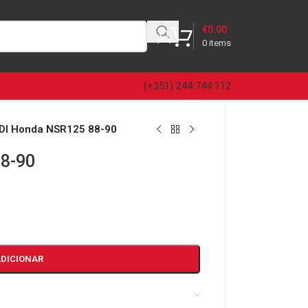
€
0.00
0
items
(+351) 244 744 112
DI Honda NSR125 88-90
8-90
ADICIONAR