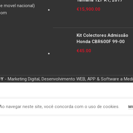
Yamaha YZF R1, 2017
e movel nacional)
€
15,900.00
com
Kit Colectores Admissão
Honda CBR600F 99-00
€
45.00
OY
- Marketing Digital, Desenvolvimento WEB, APP & Software a Med
Ao navegar neste site, você concorda com o uso de cookies.
MO