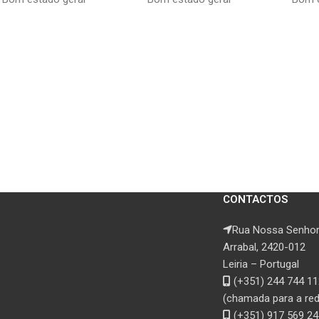
CONTACTOS
Rua Nossa Senhor
Arrabal, 2420-012
Leiria – Portugal
(+351) 244 744 11
(chamada para a rede
(+351) 917 569 24