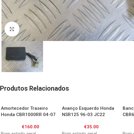
Click to enlarge
Produtos Relacionados
Amortecedor Traseiro
Avanço Esquerdo Honda
Banc
Honda CBR1000RR 04-07
NSR125 96-03 JC22
CBR6
€
160.00
€
35.00
Bom estado geral
Bom estado geral
Bom 