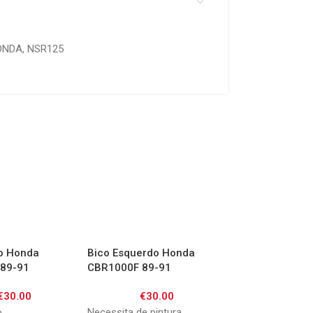
ONDA
,
NSR125
to Honda
Bico Esquerdo Honda
CDI Honda XL60
89-91
CBR1000F 89-91
Transalp 87-97 
88-89
€
30.00
€
30.00
€
80.0
o
Necessita de pintura
Novo da concorrê