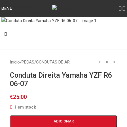
Skip to navigation
MENU
Skip to main content
Click to enlarge
Início
/
PEÇAS
/
CONDUTAS DE AR
Conduta Direita Yamaha YZF R6
06-07
€
25.00
1 em stock
ADICIONAR