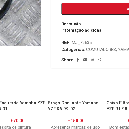
Descrição
Informação adicional
REF:
MJ_79635
Categorias:
COMUTADORES
,
YAM
Share:
 Esquerdo Yamaha YZF
Braço Oscilante Yamaha
Caixa Filt
8-01
YZF R6 99-02
YZF R1 98
€
70.00
€
150.00
ssita de pintura
Apresenta marcas de uso
Bom esta