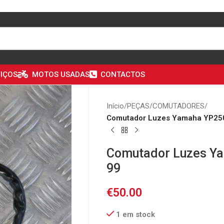
IÇOS
MOTOS USADAS
CONTACTOS
Início
/
PEÇAS
/
COMUTADORES
/
Comutador Luzes Yamaha YP250
Comutador Luzes Ya
99
€
50.00
1 em stock