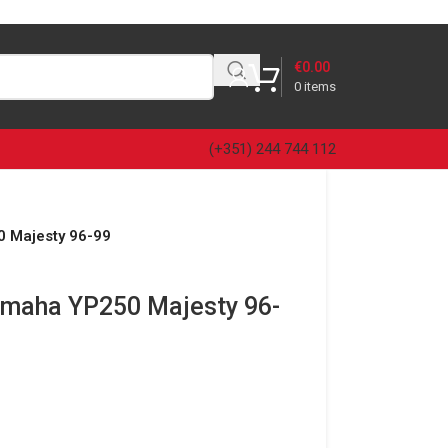
€
0.00
0
items
(+351) 244 744 112
 Majesty 96-99
maha YP250 Majesty 96-