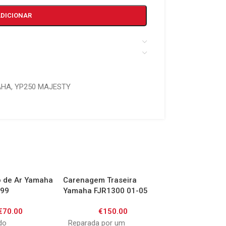
ADICIONAR
AHA
,
YP250 MAJESTY
ro de Ar Yamaha
Carenagem Traseira
Carenagem Tras
-99
Yamaha FJR1300 01-05
Yamaha YZF R6 
€
70.00
€
150.00
€
130.
do
Reparada por um
Reparada por u