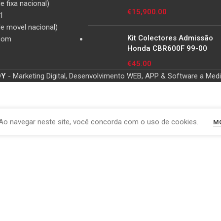
 fixa nacional)
€
15,900.00
1
e movel nacional)
Kit Colectores Admissão
com
Honda CBR600F 99-00
€
45.00
OY
- Marketing Digital, Desenvolvimento WEB, APP & Software a Med
Ao navegar neste site, você concorda com o uso de cookies.
MO