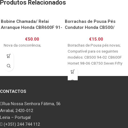
Produtos Relacionados
Bobine Chamada/ Relai
Borrachas de Pousa Pés
Arranque Honda CBR600F 91-
Condutor Honda CB500/
06 / CBR900RR 93-02/
CB600F/ CB750/ CBF/
€
50.00
€
15.00
CBR1000F 93-95/ CBR1100XX
VFR800/ VTR1000/ XL1000V /
97-03/ CBR600RR 03-14/
Nova da concorrência;
CBR1100XX
Borrachas de Pousa pés novas;
CBR1000RR 06-07
Compatível para os seguintes
modelos: CB500 94-02 CB600F
Hornet 98-06 CB750 Seven Fifty
92-01 CB900F
CONTACTOS
Rua Nossa Senhora Fátima, 56
Arrabal, 2420-012
Leiria – Portugal
(+351) 244 744 112