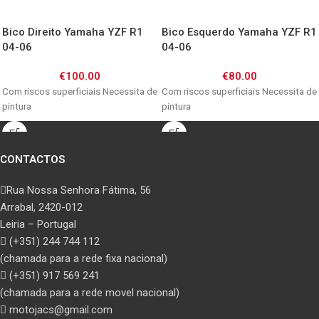
Bico Direito Yamaha YZF R1
Bico Esquerdo Yamaha YZF R1
04-06
04-06
€
100.00
€
80.00
Com riscos superficiais Necessita de
Com riscos superficiais Necessita de
pintura
pintura
CONTACTOS
Rua Nossa Senhora Fátima, 56
Arrabal, 2420-012
Leiria – Portugal
(+351) 244 744 112
(chamada para a rede fixa nacional)
(+351) 917 569 241
(chamada para a rede movel nacional)
motojacs@gmail.com