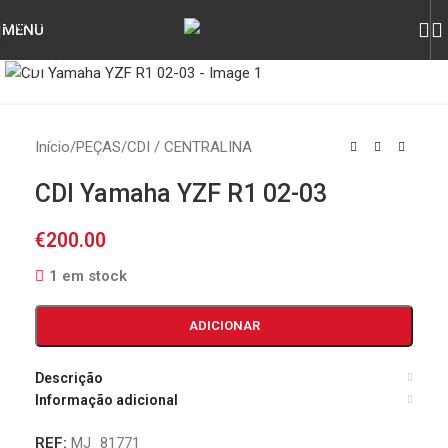
Skip to navigation
MENU
Skip to main content
Click to enlarge
Início
/
PEÇAS
/
CDI / CENTRALINA
CDI Yamaha YZF R1 02-03
€
200.00
1 em stock
ADICIONAR
Descrição
Informação adicional
REF:
MJ_81771