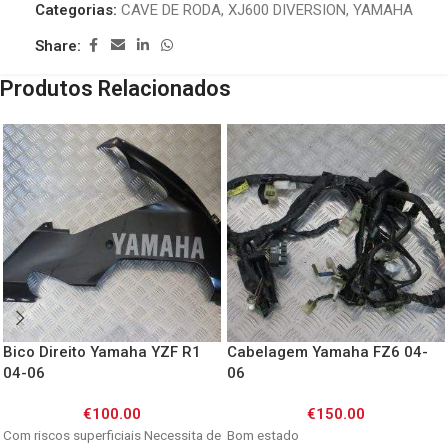
Categorias:
CAVE DE RODA
,
XJ600 DIVERSION
,
YAMAHA
Share:
Produtos Relacionados
Bico Direito Yamaha YZF R1
Cabelagem Yamaha FZ6 04-
04-06
06
€
100.00
€
150.00
Com riscos superficiais Necessita de
Bom estado