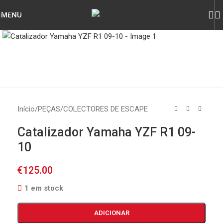
Skip to navigation
MENU
Skip to main content
Click to enlarge
Início
/
PEÇAS
/
COLECTORES DE ESCAPE
Catalizador Yamaha YZF R1 09-
10
€
125.00
1 em stock
ADICIONAR