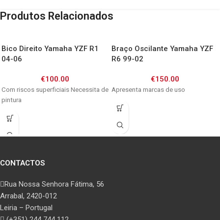
Produtos Relacionados
Bico Direito Yamaha YZF R1
Braço Oscilante Yamaha YZF
04-06
R6 99-02
€
100.00
€
150.00
Com riscos superficiais Necessita de
Apresenta marcas de uso
pintura
CONTACTOS
Rua Nossa Senhora Fátima, 56
Arrabal, 2420-012
Leiria – Portugal
(+351) 244 744 112