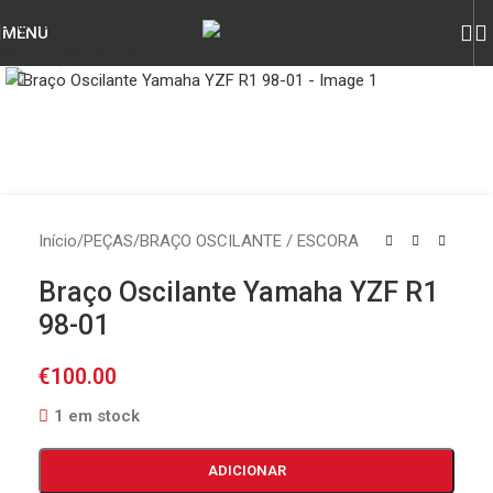
Skip to navigation
MENU
Skip to main content
Click to enlarge
Início
/
PEÇAS
/
BRAÇO OSCILANTE / ESCORA
Braço Oscilante Yamaha YZF R1
98-01
€
100.00
1 em stock
ADICIONAR