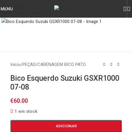
Skip to navigation
MENU
Skip to main content
Click to enlarge
Início
/
PEÇAS
/
CARENAGEM BICO PATO
Bico Esquerdo Suzuki GSXR1000
07-08
€
60.00
1 em stock
ADICIONAR