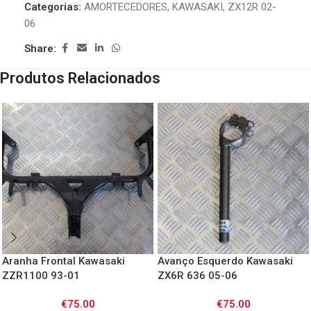
Categorias:
AMORTECEDORES
,
KAWASAKI
,
ZX12R 02-
06
Share:
Produtos Relacionados
Aranha Frontal Kawasaki
Avanço Esquerdo Kawasaki
ZZR1100 93-01
ZX6R 636 05-06
€
75.00
€
75.00