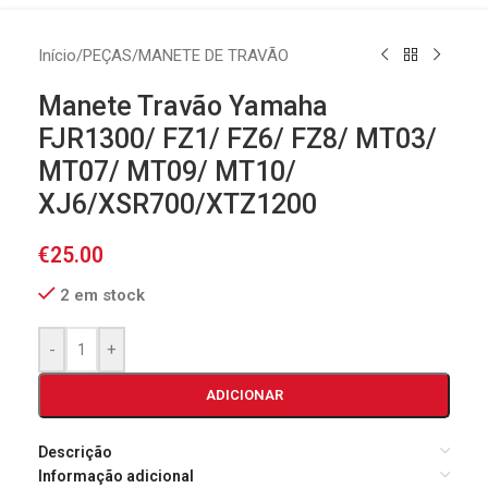
Início
/
PEÇAS
/
MANETE DE TRAVÃO
Manete Travão Yamaha
FJR1300/ FZ1/ FZ6/ FZ8/ MT03/
MT07/ MT09/ MT10/
XJ6/XSR700/XTZ1200
€
25.00
2 em stock
-
+
ADICIONAR
Descrição
Informação adicional