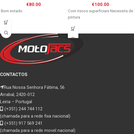
€
80.00
€
100.00
Bom estado
Com riscos superficiais Necessita de
pintura
CONTACTOS
Rua Nossa Senhora Fátima, 56
Arrabal, 2420-012
Leiria – Portugal
(+351) 244 744 112
(chamada para a rede fixa nacional)
(+351) 917 569 241
(chamada para a rede movel nacional)