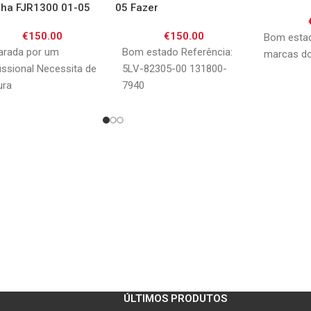
ha FJR1300 01-05
05 Fazer
€
150.00
€
150.00
Bom estad
arada por um
Bom estado Referência:
marcas do
issional Necessita de
5LV-82305-00 131800-
ura
7940
ÚLTIMOS PRODUTOS