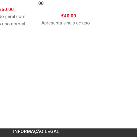
00
YZF R1 02-03
€
50.00
€
40.00
€
90.0
o geral com
Apresenta sinais de uso
Apresenta risco
 uso normal
Necessita de pin
INFORMAÇÃO LEGAL