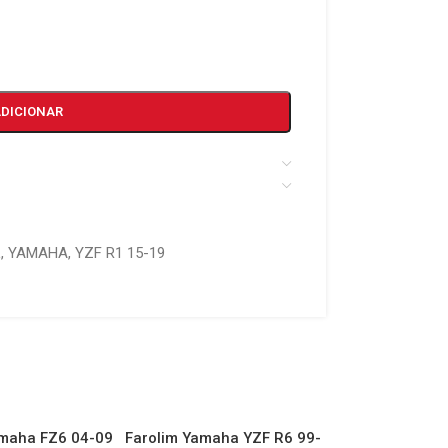
ADICIONAR
L
,
YAMAHA
,
YZF R1 15-19
amaha FZ6 04-09
Farolim Yamaha YZF R6 99-
Lateral Esquerd