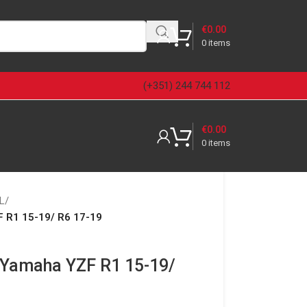
€
0.00
0
items
(+351) 244 744 112
€
0.00
0
items
L
/
 R1 15-19/ R6 17-19
 Yamaha YZF R1 15-19/