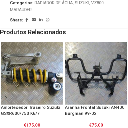
Categorias:
RADIADOR DE ÁGUA
,
SUZUKI
,
VZ800
MARAUDER
Share:
Produtos Relacionados
Amortecedor Traseiro Suzuki
Aranha Frontal Suzuki AN400
GSXR600/750 K6/7
Burgman 99-02
€
175.00
€
75.00