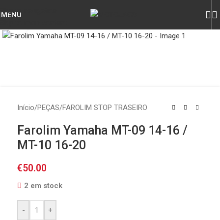
Skip to navigation
MENU
Skip to main content
Click to enlarge
Início
/
PEÇAS
/
FAROLIM STOP TRASEIRO
Farolim Yamaha MT-09 14-16 /
MT-10 16-20
€
50.00
2 em stock
-
+