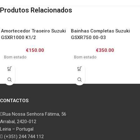
Produtos Relacionados
Amortecedor Traseiro Suzuki
Bainhas Completas Suzuki
GSXR1000 K1/2
GSXR750 00-03
€
150.00
€
350.00
Bom estado
Bom estado
CONTACTOS
Rua Nossa Senhora Fátima, 56
Arrabal, 2420-012
Leiria – Portugal
(+351) 244 744 112